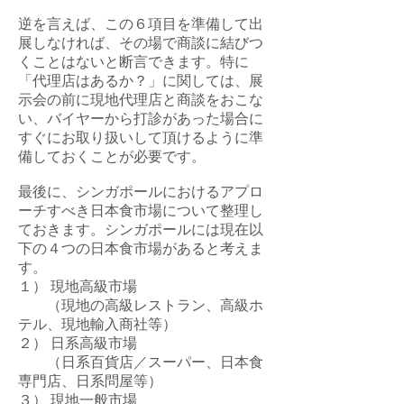
逆を言えば、この６項目を準備して出
展しなければ、その場で商談に結びつ
くことはないと断言できます。特に
「代理店はあるか？」に関しては、展
示会の前に現地代理店と商談をおこな
い、バイヤーから打診があった場合に
すぐにお取り扱いして頂けるように準
備しておくことが必要です。
最後に、シンガポールにおけるアプロ
ーチすべき日本食市場について整理し
ておきます。シンガポールには現在以
下の４つの日本食市場があると考えま
す。
１） 現地高級市場
（現地の高級レストラン、高級ホ
テル、現地輸入商社等）
２） 日系高級市場
（日系百貨店／スーパー、日本食
専門店、日系問屋等）
３） 現地一般市場