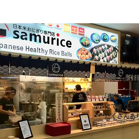
SAMU
FO
長山
「御社のサー
はできなか
たくさんあ