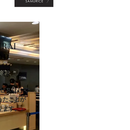
RAI
OD
 様
ビスなしで
ったことが
ります。」