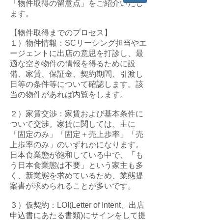
「物件取得の留意点」をご紹介いたし
ます。
【物件取得までのプロセス】
１）物件情報：SCリーシング担当やエ
ージェントに出店の意思を打診し、最
適な空き物件の情報を得るために設
備、家賃、保証金、契約期間、引渡し
日等の条件等について確認します。該
当の物件があれば内覧をします。
２）家賃交渉：家賃および基本条件に
ついて交渉。家賃に関しては、主に
「固定のみ」「固定＋売上歩率」「売
上歩率のみ」のいずれかになります。
日本食業態が飽和している中で、「も
う日本食業態は不要」という家主も多
く、新業態を求めているため、業態提
案書が求められることが多いです。
３）仮契約：LOI(Letter of Intent、出店
申込書にあたる書類)にサインをして提